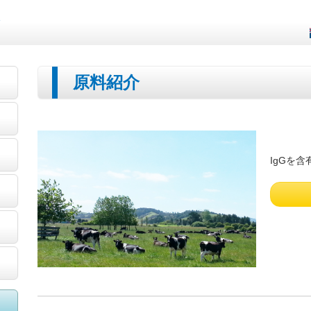
ア
原料紹介
IgGを