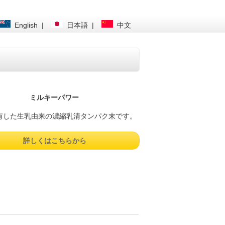
English
|
日本語
|
中文
ミルキーパワー
含有した生乳由来の濃縮乳清タンパク末です。
詳しくはこちらから